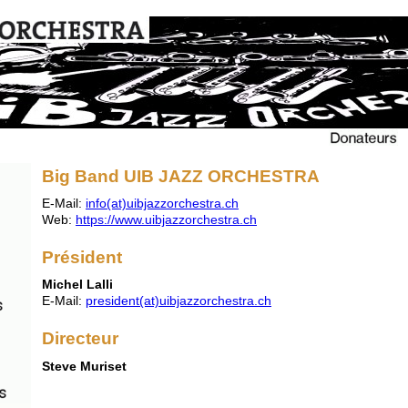
Big Band UIB JAZZ ORCHESTRA
E-Mail:
info(at)uibjazzorchestra.ch
Web:
https://www.uibjazzorchestra.ch
Président
Michel Lalli
E-Mail:
president(at)uibjazzorchestra.ch
Directeur
Steve Muriset