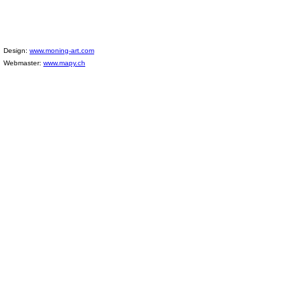
Design:
www.moning-art.com
Webmaster:
www.mapy.ch