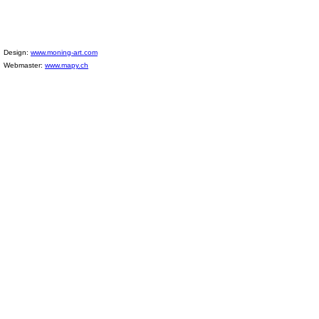
Design:
www.moning-art.com
Webmaster:
www.mapy.ch