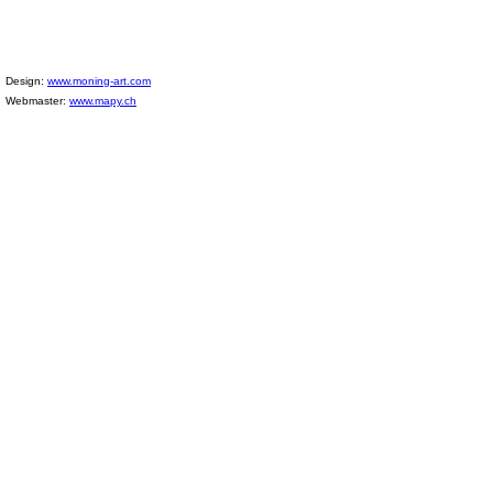
Design:
www.moning-art.com
Webmaster:
www.mapy.ch