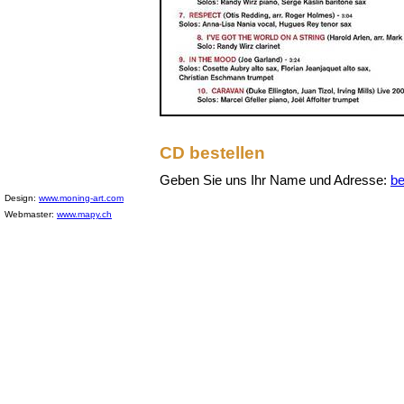
CD bestellen
Geben Sie uns Ihr Name und Adresse:
be
Design:
www.moning-art.com
Webmaster:
www.mapy.ch