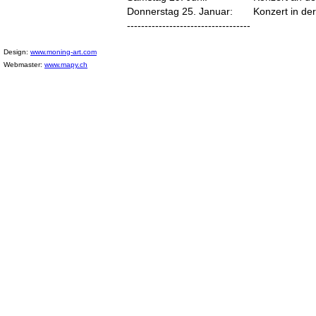
Donnerstag 25. Januar:
Konzert in d
-----------------------------------
Design:
www.moning-art.com
Webmaster:
www.mapy.ch