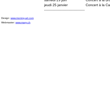
jeudi 25 janvier
Concert à la C
---------------------------------
Design:
www.moning-art.com
Webmaster:
www.mapy.ch