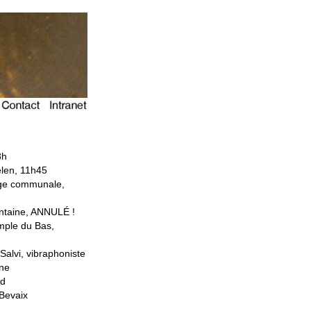
8h
elen, 11h45
lage communale,
ontaine, ANNULÉ !
mple du Bas,
alvi, vibraphoniste
nne
nd
 Bevaix