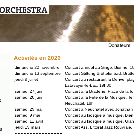
Activités en 2026
dimanche 22 novembre
Concert annuel au Singe, Bienne, 1
dimanche 13 septembre
Concert Stiftung Brüttelenbad, Brütt
jeudi 9 juillet
Concert au restaurant la Dérive, p
Estavayer-le-Lac, 19h30
samedi 27 juin
Concert à la Braderie, Place de la f
samedi 20 juin
Concert à la Fête de la Musique, Te
Neuchâtel, 18h
samedi 29 mai
Concert à Neuchatel avec Jonathan S
samedi 9 mai
Concert au kiosque à musique, Bie
samedi 11 avril
Concert au kiosque à musique, Gla
jeudi 19 mars
Concert Ass. Littoral Jazz Rouvraie,
--------------------------------