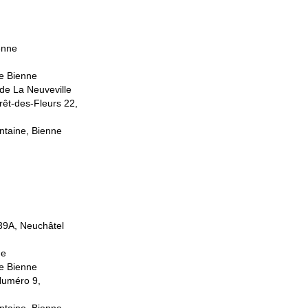
enne
 de Bienne
e de La Neuveville
rêt-des-Fleurs 22,
ontaine, Bienne
 39A, Neuchâtel
ne
 de Bienne
Numéro 9,
ontaine, Bienne