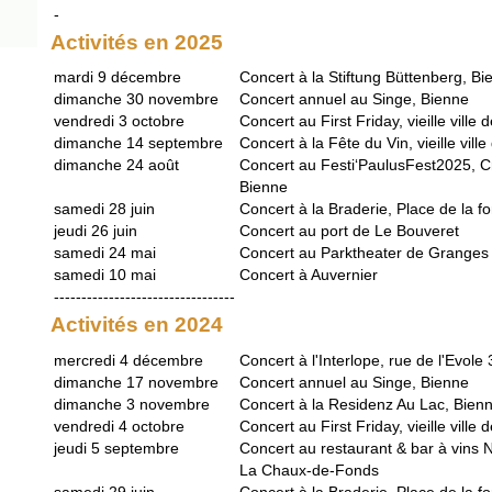
-
Activités en 2025
mardi 9 décembre
Concert à la Stiftung Büttenberg, Bi
dimanche 30 novembre
Concert annuel au Singe, Bienne
vendredi 3 octobre
Concert au First Friday, vieille ville
dimanche 14 septembre
Concert à la Fête du Vin, vieille vill
dimanche 24 août
Concert au Festi‘PaulusFest2025, C
Bienne
samedi 28 juin
Concert à la Braderie, Place de la f
jeudi 26 juin
Concert au port de Le Bouveret
samedi 24 mai
Concert au Parktheater de Granges
samedi 10 mai
Concert à Auvernier
---------------------------------
Activités en 2024
mercredi 4 décembre
Concert à l'Interlope, rue de l'Evole
dimanche 17 novembre
Concert annuel au Singe, Bienne
dimanche 3 novembre
Concert à la Residenz Au Lac, Bien
vendredi 4 octobre
Concert au First Friday, vieille ville
jeudi 5 septembre
Concert au restaurant & bar à vins 
La Chaux-de-Fonds
samedi 29 juin
Concert à la Braderie, Place de la f