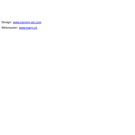
Design:
www.moning-art.com
Webmaster:
www.mapy.ch