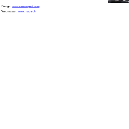
Design:
www.moning-art.com
Webmaster:
www.mapy.ch