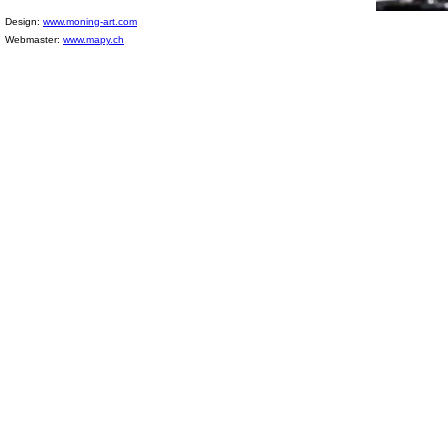
Design:
www.moning-art.com
Webmaster:
www.mapy.ch